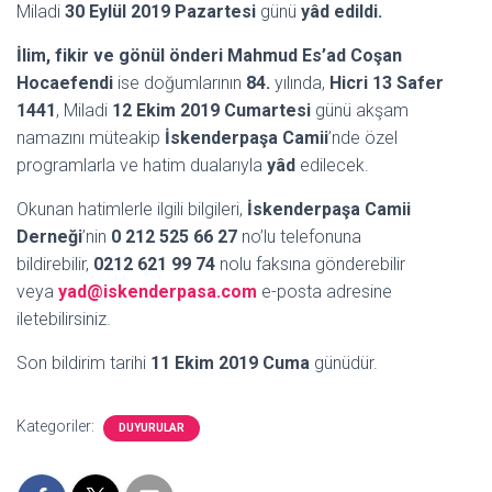
Miladi
30 Eylül 2019 Pazartesi
günü
yâd edildi.
İlim, fikir ve gönül önderi Mahmud Es’ad Coşan
Hocaefendi
ise doğumlarının
84.
yılında,
Hicri 13 Safer
1441
, Miladi
12 Ekim 2019 Cumartesi
günü akşam
namazını müteakip
İskenderpaşa Camii
’nde özel
programlarla ve hatim dualarıyla
yâd
edilecek.
Okunan hatimlerle ilgili bilgileri,
İskenderpaşa Camii
Derneği
’nin
0 212 525 66 27
no’lu telefonuna
bildirebilir,
0212 621 99 74
nolu faksına gönderebilir
veya
yad@iskenderpasa.com
e-posta adresine
iletebilirsiniz.
Son bildirim tarihi
11 Ekim 2019 Cuma
günüdür.
Kategoriler:
DUYURULAR