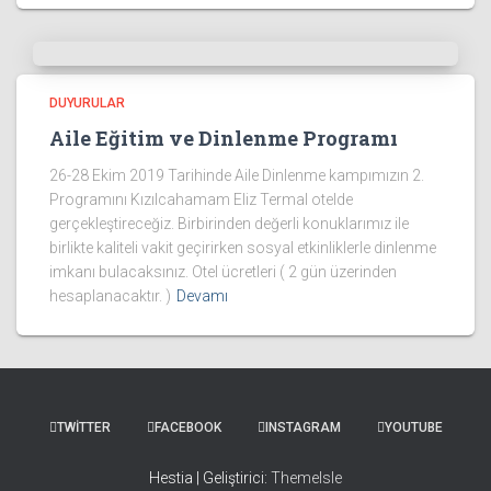
DUYURULAR
Aile Eğitim ve Dinlenme Programı
26-28 Ekim 2019 Tarihinde Aile Dinlenme kampımızın 2.
Programını Kızılcahamam Eliz Termal otelde
gerçekleştireceğiz. Birbirinden değerli konuklarımız ile
birlikte kaliteli vakit geçirirken sosyal etkinliklerle dinlenme
imkanı bulacaksınız. Otel ücretleri ( 2 gün üzerinden
hesaplanacaktır. )
Devamı
TWITTER
FACEBOOK
INSTAGRAM
YOUTUBE
Hestia | Geliştirici:
ThemeIsle