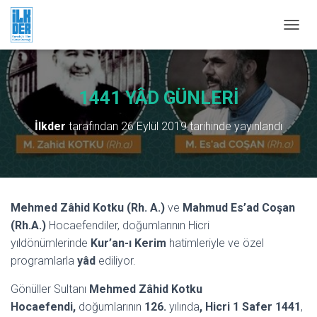
M
E
N
Ü
Y
1441 YÂD GÜNLERİ
Ü
A
İlkder
tarafından
26 Eylül 2019
tarihinde yayınlandı
Ç
/
K
A
P
A
Mehmed Zâhid Kotku (Rh. A.)
ve
Mahmud Es’ad Coşan
(Rh.A.)
Hocaefendiler, doğumlarının Hicri
yıldönümlerinde
Kur’an-ı Kerim
hatimleriyle ve özel
programlarla
yâd
ediliyor.
Gönüller Sultanı
Mehmed Zâhid Kotku
Hocaefendi,
doğumlarının
126.
yılında
, Hicri
1 Safer 1441
,