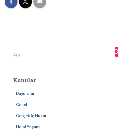
A
Ara …
r
a
m
a
Konular
:
Duyurular
Genel
Gerçek İç Huzur
Helal Yaşam