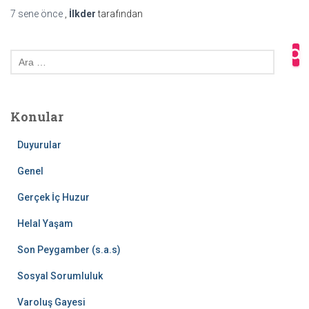
7 sene
önce
,
İlkder
tarafından
A
r
a
m
Konular
a
:
Duyurular
Genel
Gerçek İç Huzur
Helal Yaşam
Son Peygamber (s.a.s)
Sosyal Sorumluluk
Varoluş Gayesi