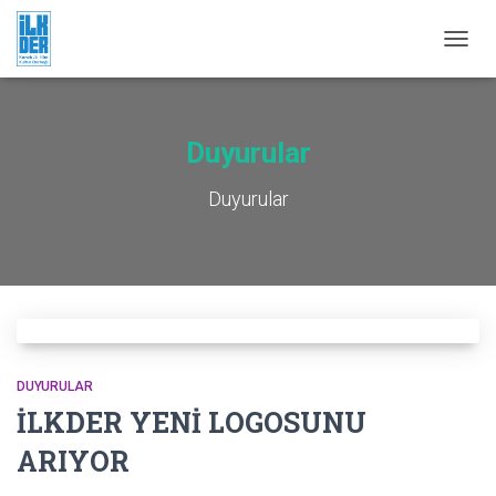
MENÜ
AÇ/KA
Duyurular
Duyurular
DUYURULAR
İLKDER YENİ LOGOSUNU
ARIYOR