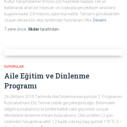
Kültür Yarışmalarının 8’incisi için hazırlıklar başladı. Her yıl
katlanarak artan bir heyecan ve coşkuyla gerçekleşen sınavlara
bugüne kadar 2.8 milyonu aşkın kişi katıldı. Tamamı gönüllülerden
oluşan devasa bir ekip tarafından hazırlanan Ufka
Devamı
7 sene
önce
,
İlkder
tarafından
DUYURULAR
Aile Eğitim ve Dinlenme
Programı
26-28 Ekim 2019 Tarihinde Aile Dinlenme kampımızın 2. Programını
Kızılcahamam Eliz Termal otelde gerçekleştireceğiz. Birbirinden
değerli konuklarımız ile birlikte kaliteli vakit geçirirken sosyal
etkinliklerle dinlenme imkanı bulacaksınız. Otel ücretleri ( 2 gün
üzerinden hesaplanacaktır. ) 2 kişilik oda kişi başı günlük 170 TL 3 –