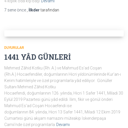
4 kişilik oda kişi başı
Devamı
7 sene
önce
,
İlkder
tarafından
DUYURULAR
1441 YÂD GÜNLERİ
Mehmed Zâhid Kotku (Rh. A.) ve Mahmud Es’ad Coşan
(Rh.A.) Hocaefendiler, doğumlarının Hicri yıldönümlerinde Kur’an-ı
Kerim hatimleriyle ve özel programlarla yâd ediliyor. Gönüller
Sultanı Mehmed Zâhid Kotku
Hocaefendi, doğumlarının 126. yılında, Hicri 1 Safer 1441, Miladi 30
Eylül 2019 Pazartesi günü yâd edildi. İlim, fikir ve gönül önderi
Mahmud Es’ad Coşan Hocaefendi ise
doğumlarının 84. yılında, Hicri 13 Safer 1441, Miladi 12 Ekim 2019
Cumartesi günü akşam namazını müteakip İskenderpaşa
Camii’nde özel programlarla
Devamı